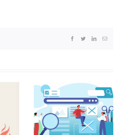
Facebook
Twitter
LinkedIn
Correo
electrónico
tículos /
iones