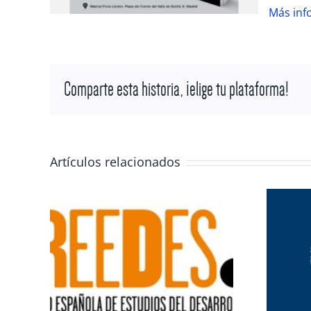
Más inf
Comparte esta historia, ¡elige tu plataforma!
Artículos relacionados
ones
Miradas al mundo