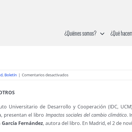
¿Quiénes somos?
¿Qué hace
en
ad
,
Boletín
|
Comentarios desactivados
Impactos
sociales
 OTROS
del
cambio
ituto Universitario de Desarrollo y Cooperación (IDC, UC
climático
, presentan el libro
Impactos sociales del cambio climático
. 
a García Fernández
, autora del libro. En Madrid, el 2 de no