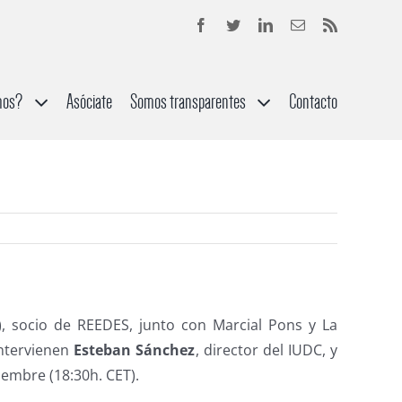
mos?
Asóciate
Somos transparentes
Contacto
M), socio de REEDES, junto con Marcial Pons y La
Intervienen
Esteban Sánchez
, director del IUDC, y
viembre (18:30h. CET).