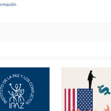
ormación
Llamadas a ar
Economía del desorden
Comunicac