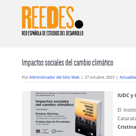
Saltar
al
contenido
Impactos sociales del cambio climático
Por
Administrador del Sitio Web
|
27 octubre, 2023
|
Actualid
IUDC y
El Inst
Catarata
Cristin