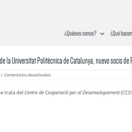
¿Quiénes somos?
¿Qué hace
e la Universitat Politècnica de Catalunya, nuevo socio de
en
|
Comentarios desactivados
El
Centre
e trata del
Centre de Cooperació per al Desenvolupament
(CCD)
de
Cooperació
per
al
Desenvolupament
de