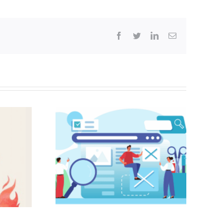
Facebook
Twitter
LinkedIn
Correo
electrónico
tículos /
iones