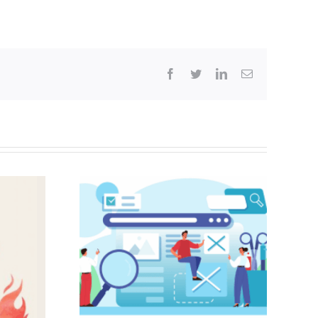
Facebook
Twitter
LinkedIn
Correo
electrónico
tículos /
iones