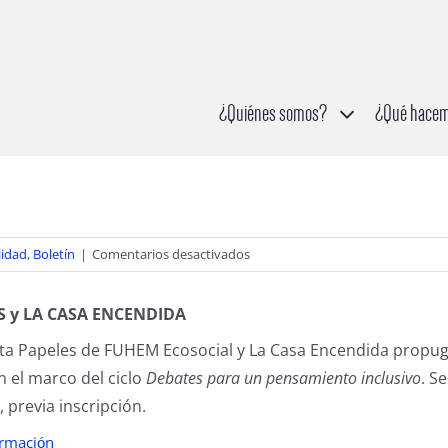
¿Quiénes somos?
¿Qué hace
en
lidad
,
Boletín
|
Comentarios desactivados
Justicia
ecológica
S y LA CASA ENCENDIDA
para
la
sta Papeles de FUHEM Ecosocial y La Casa Encendida propug
Tierra
en el marco del ciclo
Debates para un pensamiento inclusivo
. S
, previa inscripción.
ormaci
n
ó