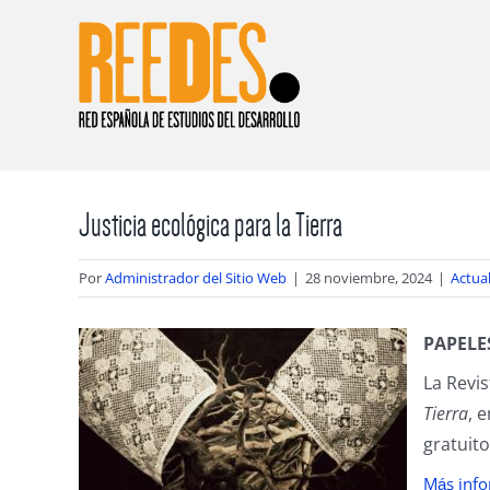
Saltar
al
contenido
Justicia ecológica para la Tierra
Por
Administrador del Sitio Web
|
28 noviembre, 2024
|
Actua
PAPELE
La Revi
Tierra
, 
gratuito
M
s inf
á