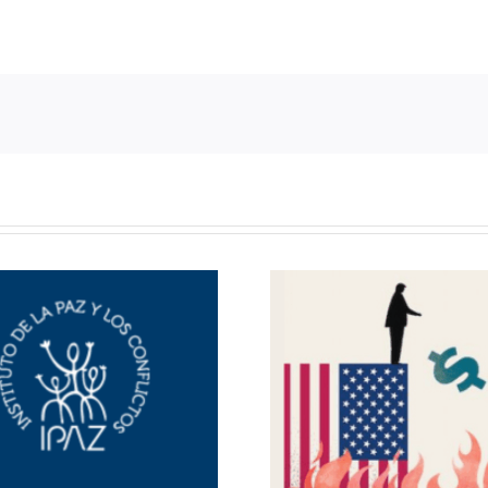
Llamadas a ar
Economía del desorden
Comunicac