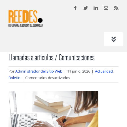
Saltar
al
contenido
Toggle
Navigatio
¿Quiénes somos?
Llamadas a artículos / Comunicaciones
Por
Administrador del Sitio Web
|
11 junio, 2026
|
Actualidad
,
Base Social
¿Qué hacemos?
en
Boletín
|
Comentarios desactivados
Llamadas
a
Junta Directiva
Asambleas Generales
Asóciate
artículos
/
Congresos Internacionales de Estudios del
Comunicaciones
Estatutos y Acta fundacional
Somos transparentes
Desarrollo