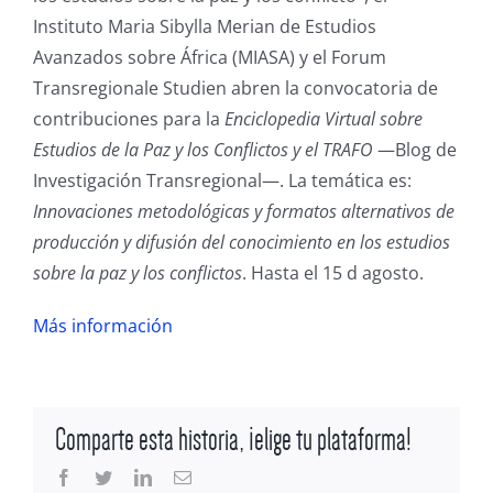
Máster
Instituto Maria Sibylla Merian de Estudios
Participación en redes y plataformas
Avanzados sobre África (MIASA) y el Forum
Cursos
Transregionale Studien abren la convocatoria de
contribuciones para la
Enciclopedia Virtual sobre
Grupo de trabajo sobre docencia en desarrollo
Estudios de la Paz y los Conflictos y el TRAFO
—Blog de
Investigación Transregional—. La temática es:
y cooperación
Innovaciones metodológicas y formatos alternativos de
Encuentros de estudiantes de postgrado en
producción y difusión del conocimiento en los estudios
sobre la paz y los conflictos
. Hasta el 15 d agosto.
cooperación y desarrollo
Más información
Comparte esta historia, ¡elige tu plataforma!
Facebook
Twitter
LinkedIn
Correo