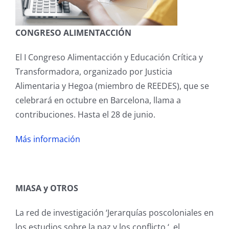
Estatutos
Censo de investigadoras/es
Política de Privacidad
Contacto
Premio REEDES Jóvenes investigadoras/es
Revista Iberoamericana de Estudios de Desarrollo
C
ONGRESO ALIMENTACCIÓN
Acta Fundacional
Memorias de actividades
Grupos de investigación
El I Congreso Alimentacción y Educación Crítica y
Transformadora, organizado por Justicia
Planes de trabajo
GI- América Latina: relaciones internacionales
Actividades
Alimentaria y Hegoa (miembro de REEDES), que se
celebrará en octubre en Barcelona, llama a
y políticas de desarrollo
Presupuestos e informes económicos
contribuciones. Hasta el 28 de junio.
Incidencia
GI- Cooperación Sur-Sur
Más información
Memorias CIED
Formación y docencia
GI- Orientaciones Estratégicas de la
Boletines de noticias y de publicaciones
Cooperación Española
Oferta de Posgrados en Estudios del Desarrollo
Entrevistas
MIASA y OTROS
Encuesta bienal a instituciones socias
Histórico de grupos de investigación
La red de investigación ‘Jerarquías poscoloniales en
Premio REEDES al Mejor Trabajo de Fin de
Webinarios
los estudios sobre la paz y los conflicto ‘, el